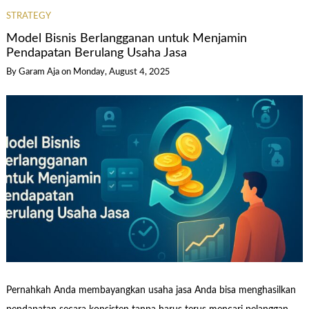
STRATEGY
Model Bisnis Berlangganan untuk Menjamin
Pendapatan Berulang Usaha Jasa
By
Garam Aja
on
Monday, August 4, 2025
Pernahkah Anda membayangkan usaha jasa Anda bisa menghasilkan