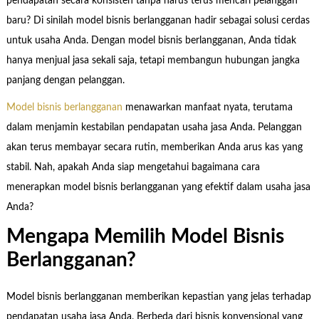
pendapatan secara konsisten tanpa harus terus mencari pelanggan
baru? Di sinilah model bisnis berlangganan hadir sebagai solusi cerdas
untuk usaha Anda. Dengan model bisnis berlangganan, Anda tidak
hanya menjual jasa sekali saja, tetapi membangun hubungan jangka
panjang dengan pelanggan.
Model bisnis berlangganan
menawarkan manfaat nyata, terutama
dalam menjamin kestabilan pendapatan usaha jasa Anda. Pelanggan
akan terus membayar secara rutin, memberikan Anda arus kas yang
stabil. Nah, apakah Anda siap mengetahui bagaimana cara
menerapkan model bisnis berlangganan yang efektif dalam usaha jasa
Anda?
Mengapa Memilih Model Bisnis
Berlangganan?
Model bisnis berlangganan memberikan kepastian yang jelas terhadap
pendapatan usaha jasa Anda. Berbeda dari bisnis konvensional yang