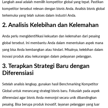
Langkah awal adalah memilih kompetitor global yang tepat. Pastikan
kompetitor tersebut relevan dengan bisnis Anda. Analisis bisnis global
terkemuka yang telah sukses dalam industri Anda.
2. Analisis Kelebihan dan Kelemahan
Anda perlu mengidentifikasi kekuatan dan kelemahan dari pesaing
global tersebut. Ini membantu Anda dalam menentukan aspek mana
yang bisa Anda kembangkan atau hindari. Misalnya, kelebihan dalam
inovasi produk atau kekurangan dalam pelayanan pelanggan.
3. Terapkan Strategi Baru dengan
Diferensiasi
Setelah analisis lengkap, gunakan hasil Benchmarking Kompetitor
Global untuk merancang strategi bisnis baru. Fokuslah pada aspek
diferensiasi agar bisnis Anda menonjol secara unik dibandingkan
pesaing. Bisa berupa produk inovatif, layanan pelanggan yang luar