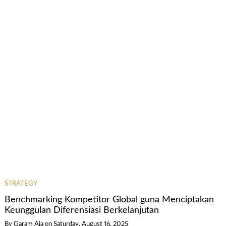
Pertumbuhan Layanan Konsultasi
By
garam aja
STRATEGY
Menentukan Value Proposition Kuat bagi
Perusahaan Jasa Bersaing Ketat
By
garam aja
STRATEGY
Benchmarking Kompetitor Global guna Menciptakan
Keunggulan Diferensiasi Berkelanjutan
By
Garam Aja
on
Saturday, August 16, 2025