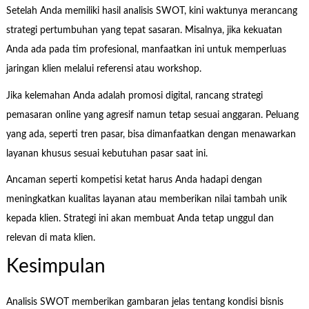
Setelah Anda memiliki hasil analisis SWOT, kini waktunya merancang
strategi pertumbuhan yang tepat sasaran. Misalnya, jika kekuatan
Anda ada pada tim profesional, manfaatkan ini untuk memperluas
jaringan klien melalui referensi atau workshop.
Jika kelemahan Anda adalah promosi digital, rancang strategi
pemasaran online yang agresif namun tetap sesuai anggaran. Peluang
yang ada, seperti tren pasar, bisa dimanfaatkan dengan menawarkan
layanan khusus sesuai kebutuhan pasar saat ini.
Ancaman seperti kompetisi ketat harus Anda hadapi dengan
meningkatkan kualitas layanan atau memberikan nilai tambah unik
kepada klien. Strategi ini akan membuat Anda tetap unggul dan
relevan di mata klien.
Kesimpulan
Analisis SWOT memberikan gambaran jelas tentang kondisi bisnis