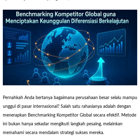
Pernahkah Anda bertanya bagaimana perusahaan besar selalu mampu
unggul di pasar internasional? Salah satu rahasianya adalah dengan
menerapkan Benchmarking Kompetitor Global secara efektif. Metode
ini bukan hanya sekadar mengikuti langkah pesaing, melainkan
memahami secara mendalam strategi sukses mereka.