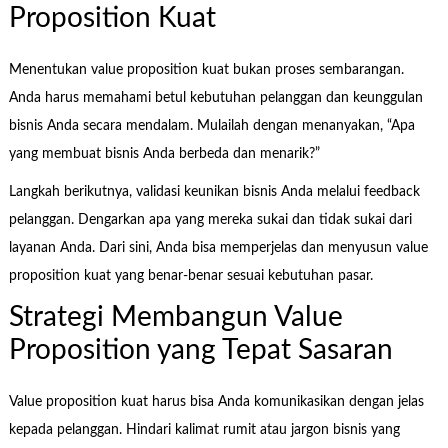
Proposition Kuat
Menentukan value proposition kuat bukan proses sembarangan.
Anda harus memahami betul kebutuhan pelanggan dan keunggulan
bisnis Anda secara mendalam. Mulailah dengan menanyakan, “Apa
yang membuat bisnis Anda berbeda dan menarik?”
Langkah berikutnya, validasi keunikan bisnis Anda melalui feedback
pelanggan. Dengarkan apa yang mereka sukai dan tidak sukai dari
layanan Anda. Dari sini, Anda bisa memperjelas dan menyusun value
proposition kuat yang benar-benar sesuai kebutuhan pasar.
Strategi Membangun Value
Proposition yang Tepat Sasaran
Value proposition kuat harus bisa Anda komunikasikan dengan jelas
kepada pelanggan. Hindari kalimat rumit atau jargon bisnis yang