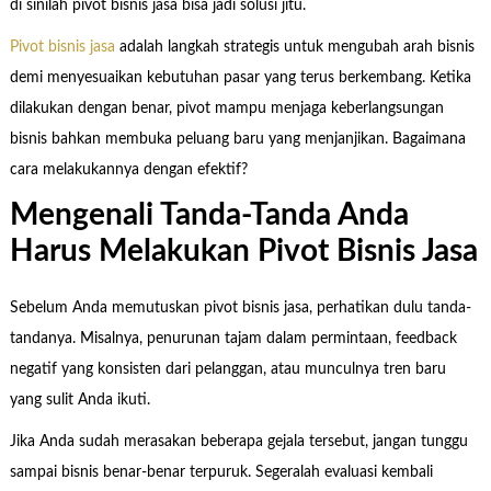
di sinilah pivot bisnis jasa bisa jadi solusi jitu.
Pivot bisnis jasa
adalah langkah strategis untuk mengubah arah bisnis
demi menyesuaikan kebutuhan pasar yang terus berkembang. Ketika
dilakukan dengan benar, pivot mampu menjaga keberlangsungan
bisnis bahkan membuka peluang baru yang menjanjikan. Bagaimana
cara melakukannya dengan efektif?
Mengenali Tanda-Tanda Anda
Harus Melakukan Pivot Bisnis Jasa
Sebelum Anda memutuskan pivot bisnis jasa, perhatikan dulu tanda-
tandanya. Misalnya, penurunan tajam dalam permintaan, feedback
negatif yang konsisten dari pelanggan, atau munculnya tren baru
yang sulit Anda ikuti.
Jika Anda sudah merasakan beberapa gejala tersebut, jangan tunggu
sampai bisnis benar-benar terpuruk. Segeralah evaluasi kembali