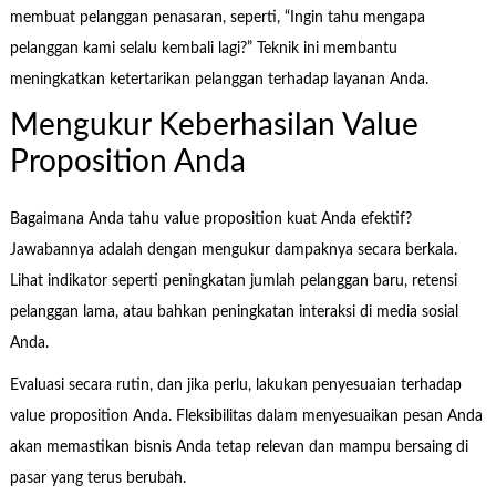
membuat pelanggan penasaran, seperti, “Ingin tahu mengapa
pelanggan kami selalu kembali lagi?” Teknik ini membantu
meningkatkan ketertarikan pelanggan terhadap layanan Anda.
Mengukur Keberhasilan Value
Proposition Anda
Bagaimana Anda tahu value proposition kuat Anda efektif?
Jawabannya adalah dengan mengukur dampaknya secara berkala.
Lihat indikator seperti peningkatan jumlah pelanggan baru, retensi
pelanggan lama, atau bahkan peningkatan interaksi di media sosial
Anda.
Evaluasi secara rutin, dan jika perlu, lakukan penyesuaian terhadap
value proposition Anda. Fleksibilitas dalam menyesuaikan pesan Anda
akan memastikan bisnis Anda tetap relevan dan mampu bersaing di
pasar yang terus berubah.