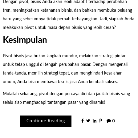
Dengan pivot, bisnis Anda akan lebih adaptif terhadap perubahan
tren, meningkatkan ketahanan bisnis, dan bahkan membuka peluang
baru yang sebelumnya tidak pernah terbayangkan. Jadi, siapkah Anda
melakukan pivot untuk masa depan bisnis yang lebih cerah?
Kesimpulan
Pivot bisnis jasa bukan langkah mundur, melainkan strategi pintar
untuk tetap unggul di tengah perubahan pasar. Dengan mengenali
tanda-tanda, memilih strategi tepat, dan menghindari kesalahan
umum, Anda bisa membawa bisnis jasa Anda kembali sukses.
Mulailah sekarang, pivot dengan percaya diri dan jadilah bisnis yang
selalu siap menghadapi tantangan pasar yang dinamis!
Continue Reading
0