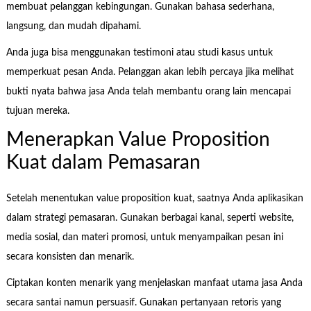
membuat pelanggan kebingungan. Gunakan bahasa sederhana,
langsung, dan mudah dipahami.
Anda juga bisa menggunakan testimoni atau studi kasus untuk
memperkuat pesan Anda. Pelanggan akan lebih percaya jika melihat
bukti nyata bahwa jasa Anda telah membantu orang lain mencapai
tujuan mereka.
Menerapkan Value Proposition
Kuat dalam Pemasaran
Setelah menentukan value proposition kuat, saatnya Anda aplikasikan
dalam strategi pemasaran. Gunakan berbagai kanal, seperti website,
media sosial, dan materi promosi, untuk menyampaikan pesan ini
secara konsisten dan menarik.
Ciptakan konten menarik yang menjelaskan manfaat utama jasa Anda
secara santai namun persuasif. Gunakan pertanyaan retoris yang