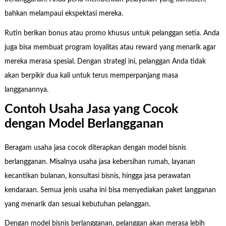
bahkan melampaui ekspektasi mereka.
Rutin berikan bonus atau promo khusus untuk pelanggan setia. Anda
juga bisa membuat program loyalitas atau reward yang menarik agar
mereka merasa spesial. Dengan strategi ini, pelanggan Anda tidak
akan berpikir dua kali untuk terus memperpanjang masa
langganannya.
Contoh Usaha Jasa yang Cocok
dengan Model Berlangganan
Beragam usaha jasa cocok diterapkan dengan model bisnis
berlangganan. Misalnya usaha jasa kebersihan rumah, layanan
kecantikan bulanan, konsultasi bisnis, hingga jasa perawatan
kendaraan. Semua jenis usaha ini bisa menyediakan paket langganan
yang menarik dan sesuai kebutuhan pelanggan.
Dengan model bisnis berlangganan, pelanggan akan merasa lebih