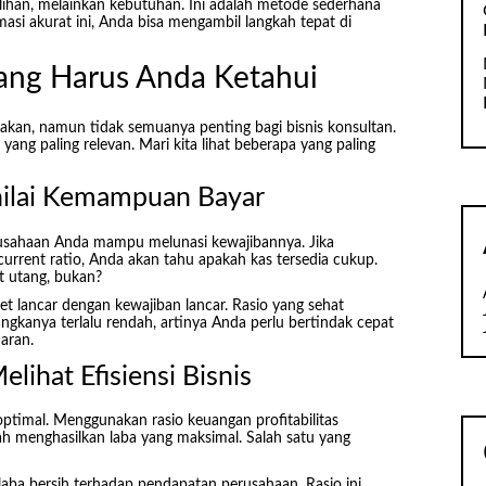
ihan, melainkan kebutuhan. Ini adalah metode sederhana
masi akurat ini, Anda bisa mengambil langkah tepat di
yang Harus Anda Ketahui
akan, namun tidak semuanya penting bagi bisnis konsultan.
yang paling relevan. Mari kita lihat beberapa yang paling
nilai Kemampuan Bayar
rusahaan Anda mampu melunasi kewajibannya. Jika
current ratio, Anda akan tahu apakah kas tersedia cukup.
it utang, bukan?
 lancar dengan kewajiban lancar. Rasio yang sehat
angkanya terlalu rendah, artinya Anda perlu bertindak cepat
aran.
elihat Efisiensi Bisnis
optimal. Menggunakan rasio keuangan profitabilitas
menghasilkan laba yang maksimal. Salah satu yang
laba bersih terhadap pendapatan perusahaan. Rasio ini