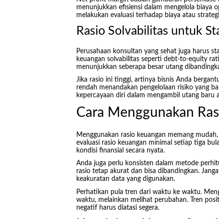
menunjukkan efisiensi dalam mengelola biaya o
melakukan evaluasi terhadap biaya atau strateg
Rasio Solvabilitas untuk St
Perusahaan konsultan yang sehat juga harus st
keuangan solvabilitas seperti debt-to-equity ra
menunjukkan seberapa besar utang dibandingka
Jika rasio ini tinggi, artinya bisnis Anda berga
rendah menandakan pengelolaan risiko yang ba
kepercayaan diri dalam mengambil utang baru a
Cara Menggunakan Rasi
Menggunakan rasio keuangan memang mudah, tapi
evaluasi rasio keuangan minimal setiap tiga 
kondisi finansial secara nyata.
Anda juga perlu konsisten dalam metode perhit
rasio tetap akurat dan bisa dibandingkan. Jang
keakuratan data yang digunakan.
Perhatikan pula tren dari waktu ke waktu. Men
waktu, melainkan melihat perubahan. Tren posi
negatif harus diatasi segera.