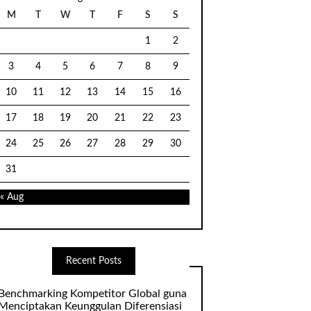
M
T
W
T
F
S
S
1
2
3
4
5
6
7
8
9
10
11
12
13
14
15
16
17
18
19
20
21
22
23
24
25
26
27
28
29
30
31
« Aug
Recent Posts
Benchmarking Kompetitor Global guna
Menciptakan Keunggulan Diferensiasi